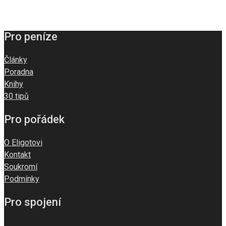
Pro peníze
Články
Poradna
Knihy
30 tipů
Pro pořádek
O Eligotovi
Kontakt
Soukromí
Podmínky
Pro spojení